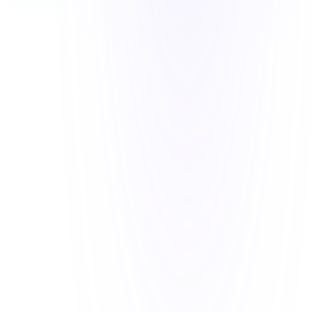
Lectura activa
1,240 L · +12 L/min