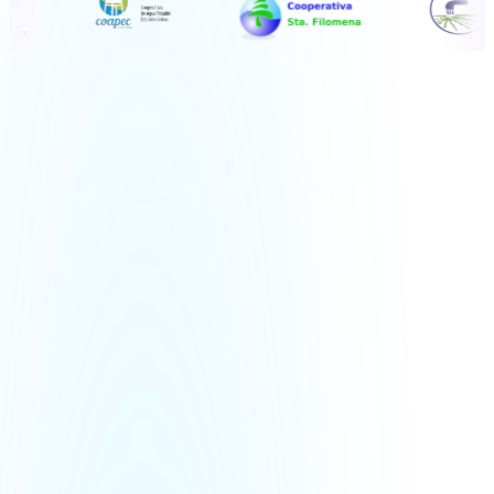
Reducción en desperdicio
0
%
Ahorro administrativo
0
%
Tiempo de detección de fugas
0
%