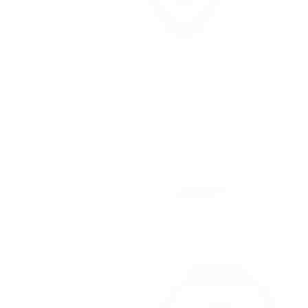
Ultrasónico
Sin partes móviles
IP68
Exterior, 10 años
LoRaWAN
Red segura AES-128
Axioma · Baylan
Hardware industrial